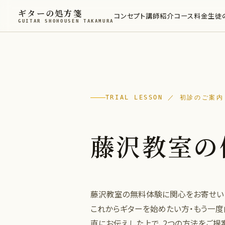
ギターの処方箋
コンセプト
講師紹介
コース
料金
生徒
GUITAR SHOHOUSEN TAKAMURA
TRIAL LESSON ／ 初診のご案内
藤沢教室の
藤沢教室の無料体験に関心をお寄せいた
これからギターを始めたい方・もう一
直にお伝えした上で、2つの方法をご提